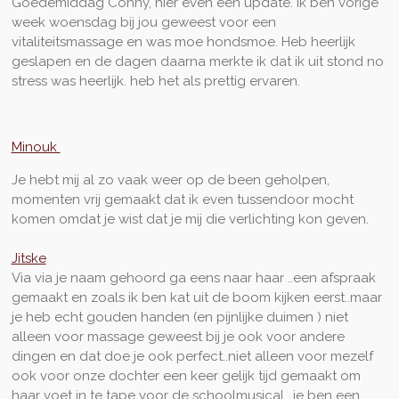
Goedemiddag Conny, hier even een update. Ik ben vorige
week woensdag bij jou geweest voor een
vitaliteitsmassage en was moe hondsmoe. Heb heerlijk
geslapen en de dagen daarna merkte ik dat ik uit stond no
stress was heerlijk. heb het als prettig ervaren.
Minouk
Je hebt mij al zo vaak weer op de been geholpen,
momenten vrij gemaakt dat ik even tussendoor mocht
komen omdat je wist dat je mij die verlichting kon geven.
Jitske
Via via je naam gehoord ga eens naar haar ..een afspraak
gemaakt en zoals ik ben kat uit de boom kijken eerst..maar
je heb echt gouden handen (en pijnlijke duimen
) niet
alleen voor massage geweest bij je ook voor andere
dingen en dat doe je ook perfect..niet alleen voor mezelf
ook voor onze dochter een keer gelijk tijd gemaakt om
haar voet in te tape voor de schoolmusical ..je ben een