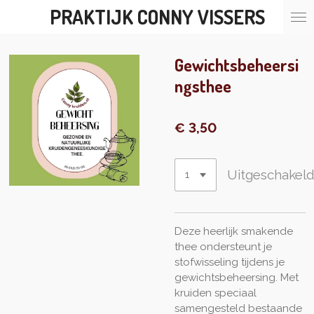
PRAKTIJK CONNY VISSERS
Ga
direct
naar
de
Gewichtsbeheersi
hoofdinhoud
ngsthee
€ 3,50
Uitgeschakel
Deze heerlijk smakende
thee ondersteunt je
stofwisseling tijdens je
gewichtsbeheersing. Met
kruiden speciaal
samengesteld bestaande